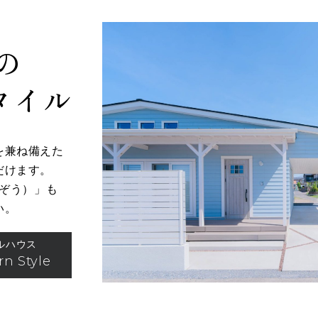
の
タイル
を兼ね備えた
だけます。
ぞう）」も
い。
ルハウス
n Style