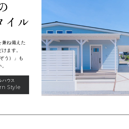
の
タイル
を兼ね備えた
だけます。
ぞう）」も
い。
ルハウス
n Style