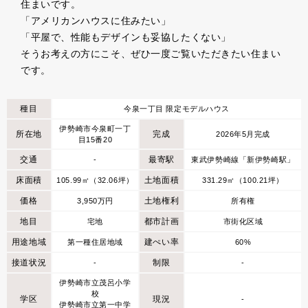
住まいです。
「アメリカンハウスに住みたい」
「平屋で、性能もデザインも妥協したくない」
そうお考えの方にこそ、ぜひ一度ご覧いただきたい住まい
です。
種目
今泉一丁目 限定モデルハウス
伊勢崎市今泉町一丁
所在地
完成
2026年5月完成
目15番20
交通
最寄駅
-
東武伊勢崎線「新伊勢崎駅」
床面積
土地面積
105.99㎡（32.06坪）
331.29㎡（100.21坪）
価格
土地権利
3,950万円
所有権
地目
都市計画
宅地
市街化区域
用途地域
建ぺい率
第一種住居地域
60%
接道状況
制限
-
-
伊勢崎市立茂呂小学
校
学区
現況
-
伊勢崎市立第一中学