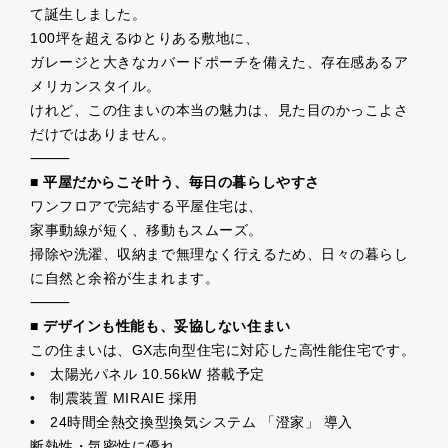
て誕生しました。
100坪を超えるゆとりある敷地に、
ガレージと大きなカバードポーチを備えた、存在感あるア
メリカンスタイル。
けれど、この住まいの本当の魅力は、見た目のかっこよさ
だけではありません。
⸻
■ 平屋だからこそ叶う、毎日の暮らしやすさ
ワンフロアで完結する平屋住宅は、
家事動線が短く、移動もスムーズ。
掃除や洗濯、収納まで無理なく行えるため、日々の暮らし
に自然と余裕が生まれます。
⸻
■ デザインも性能も、妥協しない住まい
この住まいは、GX志向型住宅に対応した高性能住宅です。
• 太陽光パネル 10.56kW 搭載予定
• 制震装置 MIRAIE 採用
• 24時間全熱交換型換気システム 「澄家」 導入
断熱性・気密性に優れ、