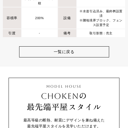
校
※水道引込済み、最終桝設置
済
容積率
設備
200%
※隣地境界ブロック、フェン
ス設置予定
引渡
備考
-
取引形態：売主
一覧に戻る
MODEL HOUSE
CHOKENの
最先端平屋スタイル
最高等級の断熱、耐震にデザインを兼ね備えた
最先端平屋スタイルを見学いただけます。