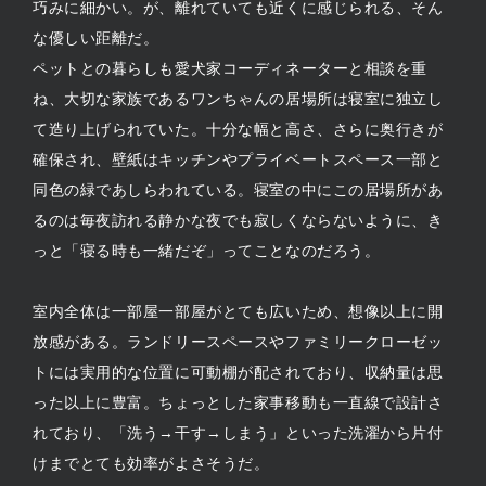
巧みに細かい。が、離れていても近くに感じられる、そん
な優しい距離だ。
ペットとの暮らしも愛犬家コーディネーターと相談を重
ね、大切な家族であるワンちゃんの居場所は寝室に独立し
て造り上げられていた。十分な幅と高さ、さらに奥行きが
確保され、壁紙はキッチンやプライベートスペース一部と
同色の緑であしらわれている。寝室の中にこの居場所があ
るのは毎夜訪れる静かな夜でも寂しくならないように、き
っと「寝る時も一緒だぞ」ってことなのだろう。
室内全体は一部屋一部屋がとても広いため、想像以上に開
放感がある。ランドリースペースやファミリークローゼッ
トには実用的な位置に可動棚が配されており、収納量は思
った以上に豊富。ちょっとした家事移動も一直線で設計さ
れており、「洗う→干す→しまう」といった洗濯から片付
けまでとても効率がよさそうだ。