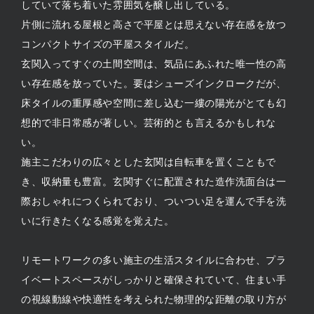
していて落ち着いた雰囲気を醸し出している。
片側に流れる屋根と高さで平屋とは思えない存在感を放つ
コンパクトサイズの平屋スタイルだ。
玄関入ってすぐの土間空間は、気品にあふれた唯一性の高
い存在感を放っていた。要はシューズインクロークだが、
床タイルの重厚感や空間に差し込む一縷の陽光がとても幻
想的で非日常感が著しい。芸術的とも言えるかもしれな
い。
施主こだわりの広々とした玄関は自転車を置くこともで
き、収納量も豊富。玄関すぐに配置された造作洗面台は一
際おしゃれにつくられており、ついつい足を運んで手を洗
いに行きたくなる感覚を覚えた。
リモートワークの多い施主の生活スタイルに合わせ、プラ
イベートスペースがしっかりと確保されていて、住まい手
の視線動線や快適性を考えられた物理的な距離の取り方が