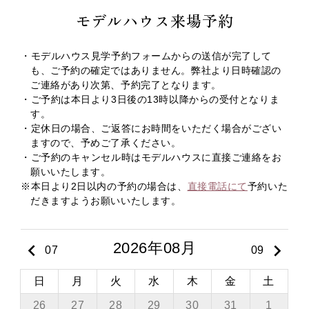
モデルハウス来場予約
・モデルハウス見学予約フォームからの送信が完了して
も、ご予約の確定ではありません。弊社より日時確認の
ご連絡があり次第、予約完了となります。
・ご予約は本日より3日後の13時以降からの受付となりま
す。
・定休日の場合、ご返答にお時間をいただく場合がござい
ますので、予めご了承ください。
・ご予約のキャンセル時はモデルハウスに直接ご連絡をお
願いいたします。
※本日より2日以内の予約の場合は、
直接電話にて
予約いた
だきますようお願いいたします。
2026年08月
keyboard_arrow_left
keyboard_arrow_right
07
09
日
月
火
水
木
金
土
26
27
28
29
30
31
1