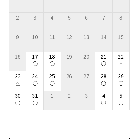
2
3
4
5
6
7
8
9
10
11
12
13
14
15
16
17
18
19
20
21
22
◯
◯
◯
△
23
24
25
26
27
28
29
△
◯
◯
◯
◯
30
31
1
2
3
4
5
◯
◯
◯
◯