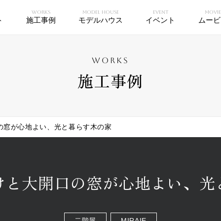
WORKS
MODEL HOUSE
EVENT
MOVI
ト
施工事例
モデルハウス
イベント
ムービ
WORKS
施工事例
の窓が心地よい、光と暮らす木の家
けと大開口の窓が心地よい、光
二階屋
MIRAIE