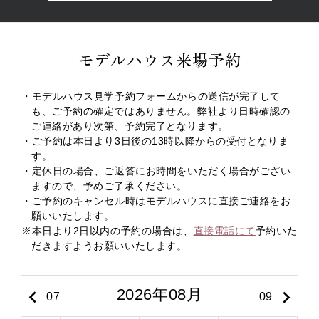
モデルハウス来場予約
・モデルハウス見学予約フォームからの送信が完了して
も、ご予約の確定ではありません。弊社より日時確認の
ご連絡があり次第、予約完了となります。
・ご予約は本日より3日後の13時以降からの受付となりま
す。
・定休日の場合、ご返答にお時間をいただく場合がござい
ますので、予めご了承ください。
・ご予約のキャンセル時はモデルハウスに直接ご連絡をお
願いいたします。
※本日より2日以内の予約の場合は、
直接電話にて
予約いた
だきますようお願いいたします。
2026年08月
keyboard_arrow_left
keyboard_arrow_right
07
09