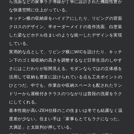
ら洗面などの家事ラク導線が丁寧に設計された機能性豊か
な快適空間に仕上がっている。
キッチン横の収納扉をハイドアにしたり、リビングの背面
クロスのデザイン、半オーダーメイドの造作洗面、白塗装
した梁などホテル住まいのような統一したデザインを実現
している。
実用的な点として、リビング横にWICを設けたり、キッチ
ン下のゴミ箱収納の高さを調整するなど日常生活のしやす
さにはこだわりが垣間見える。モダンならではの立体感を
活用して収納も豊富に設けられている点も工夫ポイントの
ひとつだ。中でも、作業台や収納スペースも配されたラン
ドリーから屋根付きテラスのつながりは普段の洗濯をラク
にしてくれる。
基本性能が高いZEH仕様のこの住まいは冬でも結露なく温
度差が少ない。住まい手は「家事もとてもラクになった。
大満足」と太鼓判が押している。