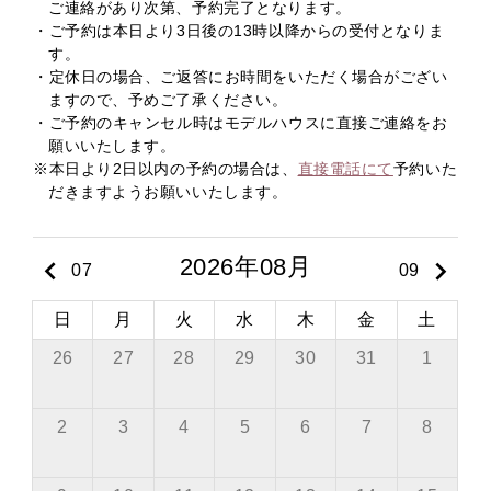
ご連絡があり次第、予約完了となります。
・ご予約は本日より3日後の13時以降からの受付となりま
す。
・定休日の場合、ご返答にお時間をいただく場合がござい
ますので、予めご了承ください。
・ご予約のキャンセル時はモデルハウスに直接ご連絡をお
願いいたします。
※本日より2日以内の予約の場合は、
直接電話にて
予約いた
だきますようお願いいたします。
2026年08月
keyboard_arrow_left
keyboard_arrow_right
07
09
日
月
火
水
木
金
土
26
27
28
29
30
31
1
2
3
4
5
6
7
8