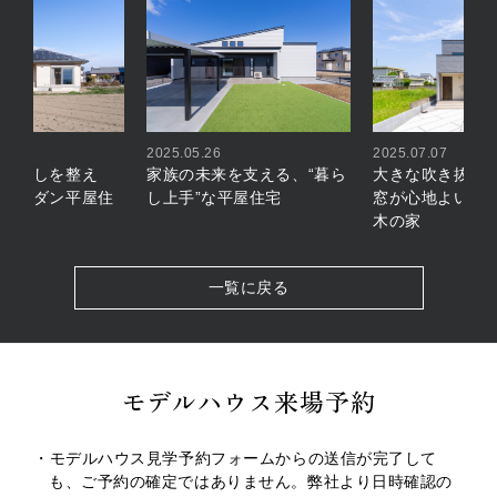
2025.05.26
2025.07.07
が暮らしを整え
家族の未来を支える、“暮ら
大きな吹き抜け
市のモダン平屋住
し上手”な平屋住宅
窓が心地よい、
木の家
一覧に戻る
モデルハウス来場予約
・モデルハウス見学予約フォームからの送信が完了して
も、ご予約の確定ではありません。弊社より日時確認の