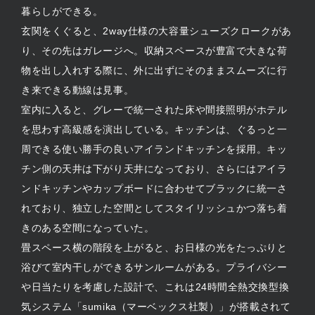
暮らしができる。
玄関をくぐると、2way仕様の大容量シューズクロークがあ
り、その先はガレージへ。収納スペースが豊富で大きな荷
物を出し入れする際に、外に出ずにそのままスムーズに行
き来できる動線は見事。
室内に入ると、グレーで統一された床や間接照明がホテル
を思わす高級感を演出している。キッチンは、ぐるっと一
周できる使い勝手の良いアイランドキッチンを採用。キッ
チン側の天井は下がり天井になっており、さらにはアイラ
ンドキッチンやカップボードに合わせてブラックに統一さ
れており、独立した空間としてスタイリッシュかつ落ち着
きのある空間になっていた。
畳スペース横の階段を上がると、お日様の光をたっぷりと
浴びて室内干しができるサンルームがある。プライバシー
や日当たりを考慮した設計で、これは24時間全熱交換型換
気システム「sumika（マーベックス社製）」が搭載されて