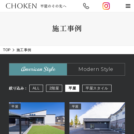
CHOKEN
平屋のその先へ
施工事例
TOP
施工事例
American Style
Modern Style
絞り込み：
ALL
2階屋
平屋
平屋スタイル
平屋
平屋