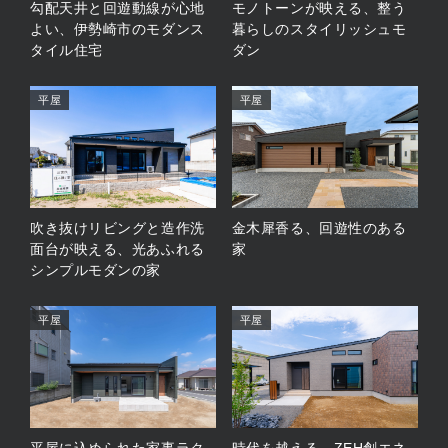
勾配天井と回遊動線が心地
モノトーンが映える、整う
よい、伊勢崎市のモダンス
暮らしのスタイリッシュモ
タイル住宅
ダン
平屋
平屋
吹き抜けリビングと造作洗
金木犀香る、回遊性のある
面台が映える、光あふれる
家
シンプルモダンの家
平屋
平屋